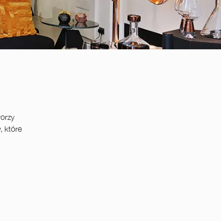
worzy
, które