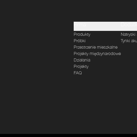
Firma
Dodatk
Produkty
Natryski
Próbki
Tynki ak
Przestrzenie mieszkalne
Projekty międzynarodowe
Działania
Projekty
FAQ