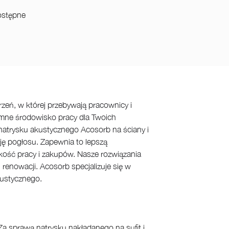
dostępne
zeń, w której przebywają pracownicy i
yjemne środowisko pracy dla Twoich
atrysku akustycznego Acosorb na ściany i
ję pogłosu. Zapewnia to lepszą
kość pracy i zakupów. Nasze rozwiązania
enowacji. Acosorb specjalizuje się w
kustycznego.
a sprawą natrysku nakładanego na sufit i