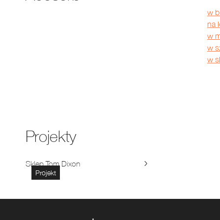
w b
na 
w m
w s
w s
Projekty
Sklep Tom Dixon
Projekt