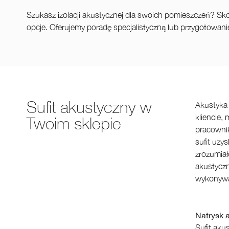
Szukasz izolacji akustycznej dla swoich pomieszczeń? Sko
opcje. Oferujemy poradę specjalistyczną lub przygotowa
Sufit akustyczny w
Akustyka 
kliencie,
Twoim sklepie
pracownik
sufit uzy
zrozumiał
akustyczn
wykonywa
Natrysk 
Sufit aku