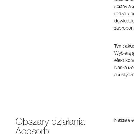
ściany ak
rodzaju p
dowiedzie
zapropo
Tynk aku
Wybierają
efekt koń
Nasza izo
akustycz
Obszary działania
Nasze ele
Acosorb