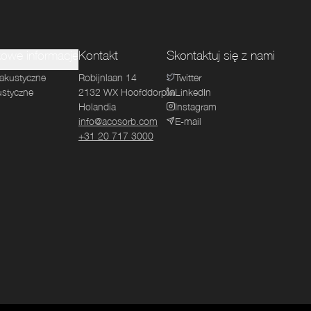
owe informacje
Kontakt
Skontaktuj się z nami
 akustyczne
Robijnlaan 14
Twitter
ustyczne
2132 WX
Hoofddorp
LinkedIn
Holandia
Instagram
info@acosorb.com
E-mail
+31 20 717 3000