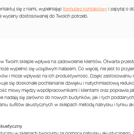
ntaktuj się z nami, wypełniając
formularz kontaktowy
i zapytaj o 
nie wyceny dostosowanej do Twoich potrzeb.
w Twoim sklepie wpływa na zadowolenie klientów. Otwarta przestr
 może wypełnić się uciążliwym hałasem. Co więcej, nie jest to prz
ów i może wpływać na ich produktywność. Dzięki zastosowaniu n
skuje się doskonałe pochłanianie dźwięku i natychmiastową redukc
ość mowy między współpracownikami i klientami oraz poprawia ja
e nadają się zarówno do nowych budynków, jak i tych poddanych r
niu sufitów akustycznych w sklepach metodą natrysku i tynku a
akustyczny
styczny w sklepach tworzymy za pomocą natrysku akustycznego. Z