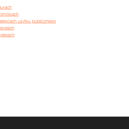
iurach
lotniskach
iejscach użytku publicznego
zkołach
klepach