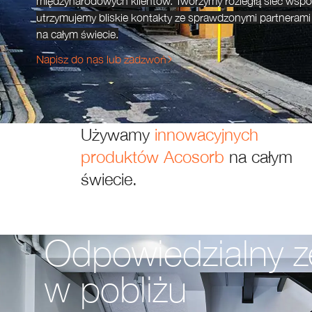
międzynarodowych klientów. Tworzymy rozległą sieć współ
utrzymujemy bliskie kontakty ze sprawdzonymi partnerami i
na całym świecie.
Napisz do nas lub zadzwoń
Używamy
innowacyjnych
produktów
Acosorb
na
całym
świecie.
Odpowiedzialny z
w pobliżu