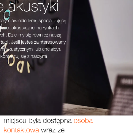
e akustyki
ałym świecie firmą specjalizującą
lizacji akustycznej na rynkach
ch. Dzielimy się również naszą
tacji. Jeśli jesteś zainteresowany
ami akustycznymi lub chciałbyś
skontaktuj się z naszymi
Realizując
międzynarodowe
projekty,
dbamy
o
to,
żeby
na
miejscu
była
dostępna
osoba
kontaktowa
wraz
ze