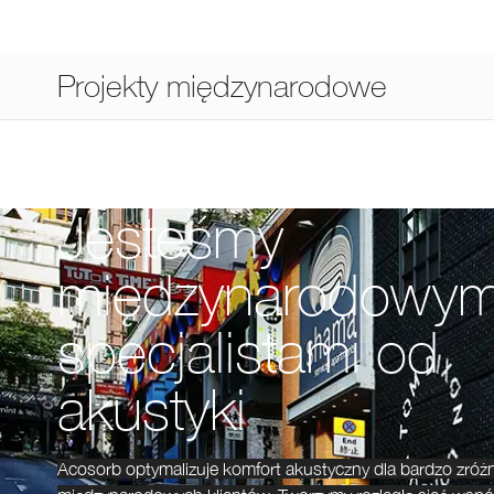
Projekty międzynarodowe
Jesteśmy
międzynarodowym
specjalistami od
akustyki
Acosorb optymalizuje komfort akustyczny dla bardzo zróż