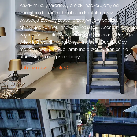
Każdy międzynarodowy projekt nadzorujemy od
początku do końca. Osoba do kontaktu oraz
wyspecjalizowany zespół przebywają w pobliżu,
sprawując kontrolę nad jego realizacją. Acosorb realizuje
większość projektów w Niemczech, Hiszpanii, Portugalii,
Wielkiej Brytanii, Hongkongu, Indiach i Dubaju. Gdy
możemy podjąć nowe i ambitne projekty, granice nie
stanowią dla nas przeszkody.
Zobacz nasze projekty