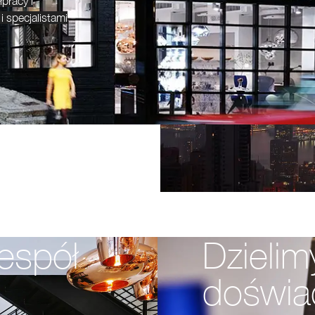
pracy i
 specjalistami
espół
Dzielim
doświa