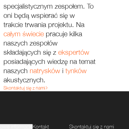
specjalistycznym
zespołem.
To
oni
będą
wspierać
się
w
trakcie
trwania
projektu.
Na
całym
świecie
pracuje
kilka
naszych
zespołów
składających
się
z
ekspertów
posiadających
wiedzę
na
temat
naszych
natrysków
i
tynków
akustycznych.
Skontaktuj się z nami
owe informacje
Kontakt
Skontaktuj się z nami