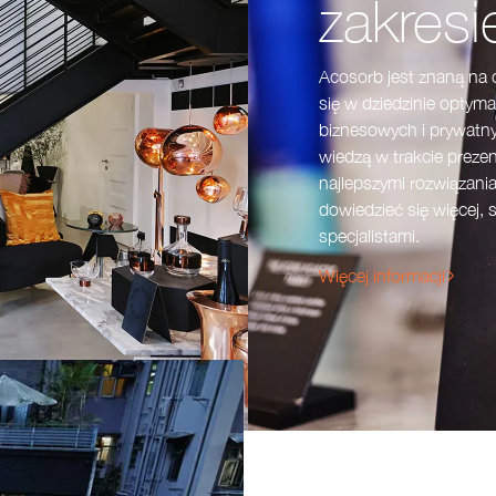
zakresi
Acosorb jest znaną na c
się w dziedzinie optyma
biznesowych i prywatny
wiedzą w trakcie prezen
najlepszymi rozwiązani
dowiedzieć się więcej, 
specjalistami.
Więcej informacji