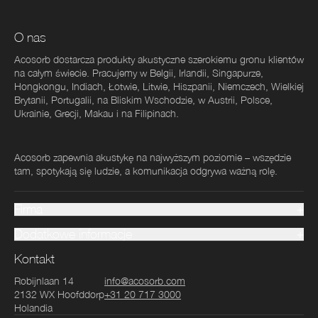
O nas
Acosorb dostarcza produkty akustyczne szerokiemu gronu klientów
na całym świecie. Pracujemy w Belgii, Irlandii, Singapurze,
Hongkongu, Indiach, Łotwie, Litwie, Hiszpanii, Niemczech, Wielkiej
Brytanii, Portugalii, na Bliskim Wschodzie, w Austrii, Polsce,
Ukrainie, Grecji, Makau i na Filipinach.
Acosorb zapewnia akustykę na najwyższym poziomie – wszędzie
tam, spotykają się ludzie, a komunikacja odgrywa ważną rolę.
Firma
Dodatkowe informacje
Kontakt
Robijnlaan 14
info@acosorb.com
2132 WX
Hoofddorp
+31 20 717 3000
Holandia